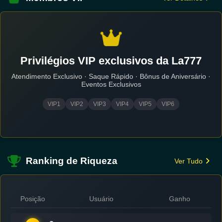
Privilégios VIP exclusivos da La777
Atendimento Exclusivo · Saque Rápido · Bônus de Aniversário ·
Eventos Exclusivos
VIP1
VIP2
VIP3
VIP4
VIP5
VIP6
Ranking de Riqueza
Ver Tudo
Posição
Usuário
Ganho