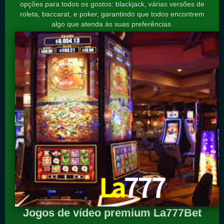
opções para todos os gostos: blackjack, várias versões de
roleta, baccarat, e poker, garantindo que todos encontrem
algo que atenda às suas preferências.
Jogos de vídeo premium La777Bet