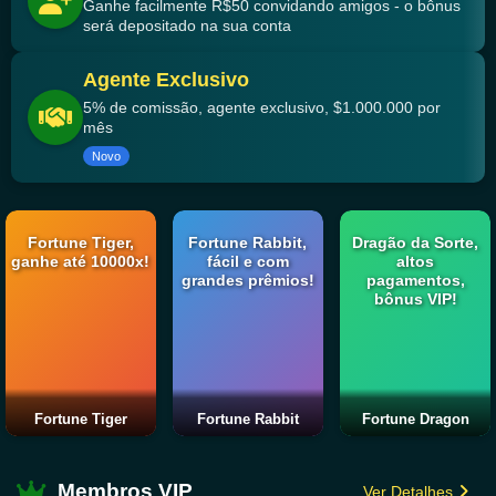
Ganhe facilmente R$50 convidando amigos - o bônus
será depositado na sua conta
Agente Exclusivo
5% de comissão, agente exclusivo, $1.000.000 por
mês
Novo
Fortune Tiger,
Fortune Rabbit,
Dragão da Sorte,
ganhe até 10000x!
fácil e com
altos
grandes prêmios!
pagamentos,
bônus VIP!
Fortune Tiger
Fortune Rabbit
Fortune Dragon
Membros VIP
Ver Detalhes