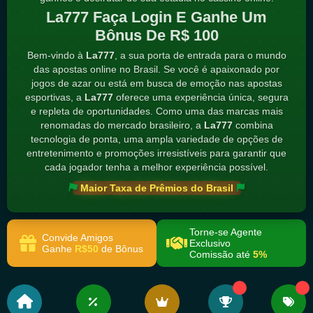
La777 Faça Login E Ganhe Um
Bônus De R$ 100
Bem-vindo à
La777
, a sua porta de entrada para o mundo
das apostas online no Brasil. Se você é apaixonado por
jogos de azar ou está em busca de emoção nas apostas
esportivas, a
La777
oferece uma experiência única, segura
e repleta de oportunidades. Como uma das marcas mais
renomadas do mercado brasileiro, a
La777
combina
tecnologia de ponta, uma ampla variedade de opções de
entretenimento e promoções irresistíveis para garantir que
cada jogador tenha a melhor experiência possível.
Maior Taxa de Prêmios do Brasil
Torne-se Agente
Convide Amigos
Exclusivo
Ganhe
R$50
de Bônus
Comissão até
5%