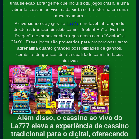
uma seleção abrangente que inclui slots, jogos crash, e uma
vibrante cassino ao vivo, cada visita se transforma em uma
nova aventura.
A diversidade de jogos no
La777
é notável, abrangendo
desde os tradicionais slots como "Book of Ra" e "Fortune
Dragon" até emocionantes jogos crash como "Aviator" e
"JetX". Esses jogos são projetados para proporcionar tanto
adrenalina quanto grandes possibilidades de ganhos,
combinando gráficos de alta qualidade com interfaces
intuitivas.
Além disso, o cassino ao vivo do
La777 eleva a experiência de cassino
tradicional para o digital, oferecendo