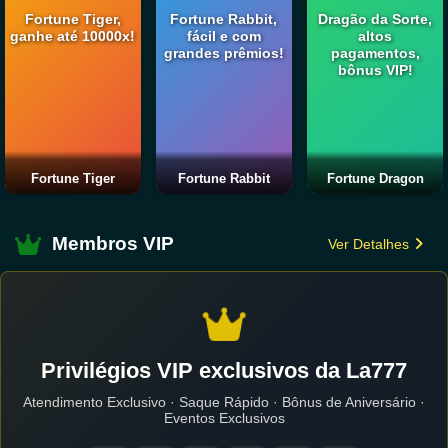
Fortune Tiger,
Fortune Rabbit,
Dragão da Sorte,
ganhe até 10000x!
fácil e com
altos
grandes prêmios!
pagamentos,
bônus VIP!
Fortune Tiger
Fortune Rabbit
Fortune Dragon
Membros VIP
Ver Detalhes
Privilégios VIP exclusivos da La777
Atendimento Exclusivo · Saque Rápido · Bônus de Aniversário ·
Eventos Exclusivos