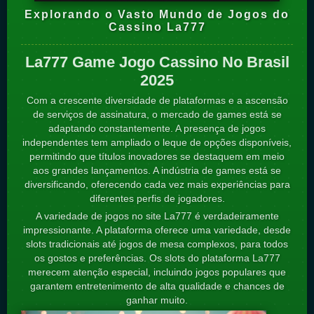
Explorando o Vasto Mundo de Jogos do
Cassino La777
La777 Game Jogo Cassino No Brasil
2025
Com a crescente diversidade de plataformas e a ascensão
de serviços de assinatura, o mercado de games está se
adaptando constantemente. A presença de jogos
independentes tem ampliado o leque de opções disponíveis,
permitindo que títulos inovadores se destaquem em meio
aos grandes lançamentos. A indústria de games está se
diversificando, oferecendo cada vez mais experiências para
diferentes perfis de jogadores.
A variedade de jogos no site La777 é verdadeiramente
impressionante. A plataforma oferece uma variedade, desde
slots tradicionais até jogos de mesa complexos, para todos
os gostos e preferências. Os slots do plataforma La777
merecem atenção especial, incluindo jogos populares que
garantem entretenimento de alta qualidade e chances de
ganhar muito.