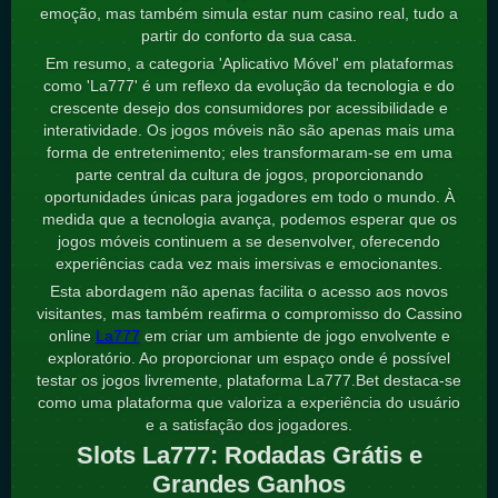
emoção, mas também simula estar num casino real, tudo a
partir do conforto da sua casa.
Em resumo, a categoria 'Aplicativo Móvel' em plataformas
como 'La777' é um reflexo da evolução da tecnologia e do
crescente desejo dos consumidores por acessibilidade e
interatividade. Os jogos móveis não são apenas mais uma
forma de entretenimento; eles transformaram-se em uma
parte central da cultura de jogos, proporcionando
oportunidades únicas para jogadores em todo o mundo. À
medida que a tecnologia avança, podemos esperar que os
jogos móveis continuem a se desenvolver, oferecendo
experiências cada vez mais imersivas e emocionantes.
Esta abordagem não apenas facilita o acesso aos novos
visitantes, mas também reafirma o compromisso do Cassino
online
La777
em criar um ambiente de jogo envolvente e
exploratório. Ao proporcionar um espaço onde é possível
testar os jogos livremente, plataforma La777.Bet destaca-se
como uma plataforma que valoriza a experiência do usuário
e a satisfação dos jogadores.
Slots La777: Rodadas Grátis e
Grandes Ganhos