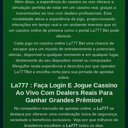
Além disso, a experiência do cassino ao vivo oferece a
simulação perfeita de estar em um cassino real, graças a
transmissões ao vivo com dealers profissionais. Esta
modalidade eleva a experiência de jogo, proporcionando
interações em tempo real e um ambiente imersivo que só
um cassino online de primeira como o portal La777.Bet pode
oferecer.
Cada jogo no cassino online La777.Bet uma chance de
escapar para um mundo de entretenimento e potenciais
vitórias, disponível a qualquer momento e em qualquer lugar,
diretamente do seu dispositivo móvel ou computador.
Mergulhe nesta experiência e descubra por que operator
La777Bet a escolha certa para sua jornada de apostas
online.
La777 : Faça Login E Jogue Cassino
Ao Vivo Com Dealers Reais Para
Ganhar Grandes Prêmios!
No competitivo mercado de apostas online, a
La777
se
destaca por oferecer uma combinação única de segurança,
variedade e benefícios exclusivos. Veja por que milhares de
brasileiros escolhem a
La777
todos os dias: