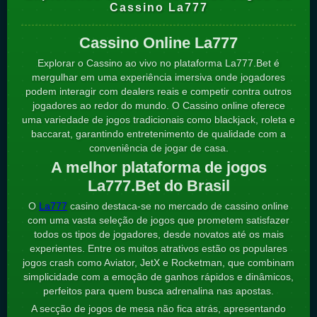
Cassino La777
Cassino Online La777
Explorar o Cassino ao vivo no plataforma La777.Bet é
mergulhar em uma experiência imersiva onde jogadores
podem interagir com dealers reais e competir contra outros
jogadores ao redor do mundo. O Cassino online oferece
uma variedade de jogos tradicionais como blackjack, roleta e
baccarat, garantindo entretenimento de qualidade com a
conveniência de jogar de casa.
A melhor plataforma de jogos
La777.Bet do Brasil
O
La777
сasino destaca-se no mercado de cassino online
com uma vasta seleção de jogos que prometem satisfazer
todos os tipos de jogadores, desde novatos até os mais
experientes. Entre os muitos atrativos estão os populares
jogos crash como Aviator, JetX e Rocketman, que combinam
simplicidade com a emoção de ganhos rápidos e dinâmicos,
perfeitos para quem busca adrenalina nas apostas.
A secção de jogos de mesa não fica atrás, apresentando