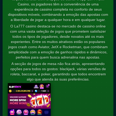
Casino, os jogadores têm a conveniência de uma
experiência de cassino completa no conforto de seus
dispositivos móveis, combinando a emoção das apostas com
a liberdade de jogar a qualquer hora e em qualquer lugar.
O La777 сasino destaca-se no mercado de cassino online
com uma vasta seleção de jogos que prometem satisfazer
todos os tipos de jogadores, desde novatos até os mais
experientes. Entre os muitos atrativos estão os populares
jogos crash como Aviator, JetX e Rocketman, que combinam
simplicidade com a emoção de ganhos rápidos e dinâmicos,
perfeitos para quem busca adrenalina nas apostas.
A secção de jogos de mesa não fica atrás, apresentando
opções para todos os gostos: blackjack, várias versões de
roleta, baccarat, e poker, garantindo que todos encontrem
algo que atenda às suas preferências.