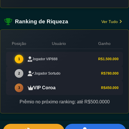
Ranking de Riqueza
Ver Tudo
Posição
Usuário
Ganho
1
Jogador VIP888
R$1.500.000
2
Jogador Sortudo
R$780.000
VIP Coroa
3
R$450.000
Prêmio no próximo ranking: até R$500.0000