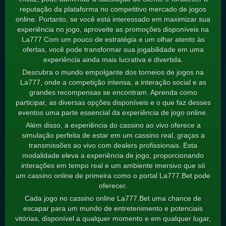
reputação da plataforma no competitivo mercado de jogos
online. Portanto, se você está interessado em maximizar sua
experiência no jogo, aproveite as promoções disponíveis na
La777 Com um pouco de estratégia e um olhar atento às
ofertas, você pode transformar sua jogabilidade em uma
experiência ainda mais lucrativa e divertida.
Descubra o mundo empolgante dos torneios de jogos na
La777, onde a competição intensa, a interação social e as
grandes recompensas se encontram. Aprenda como
participar, as diversas opções disponíveis e o que faz desses
eventos uma parte essencial da experiência de jogo online.
Além disso, a experiência do cassino ao vivo oferece a
simulação perfeita de estar em um cassino real, graças a
transmissões ao vivo com dealers profissionais. Esta
modalidade eleva a experiência de jogo, proporcionando
interações em tempo real e um ambiente imersivo que só
um cassino online de primeira como o portal La777.Bet pode
oferecer.
Cada jogo no cassino online La777.Bet uma chance de
escapar para um mundo de entretenimento e potenciais
vitórias, disponível a qualquer momento e em qualquer lugar,