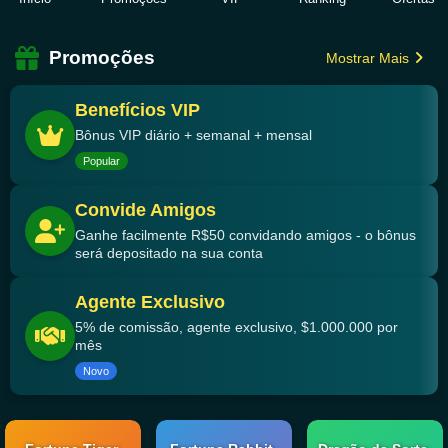
Promoções
Mostrar Mais
Benefícios VIP
Bônus VIP diário + semanal + mensal
Popular
Convide Amigos
Ganhe facilmente R$50 convidando amigos - o bônus
será depositado na sua conta
Agente Exclusivo
5% de comissão, agente exclusivo, $1.000.000 por
mês
Novo